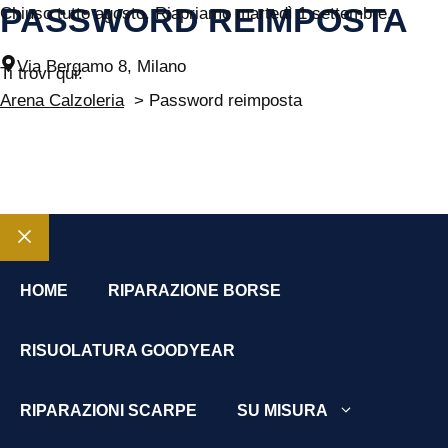
PASSWORD REIMPOSTA
Vai
Chiuso tutto agosto. Riapriamo martedì 1 settembre.
al
Via Bergamo 8, Milano
contenuto
Ti trovi qui:
Arena Calzoleria
Password reimposta
MENU
Chiudi
HOME
RIPARAZIONE BORSE
RISUOLATURA GOODYEAR
RIPARAZIONI SCARPE
SU MISURA